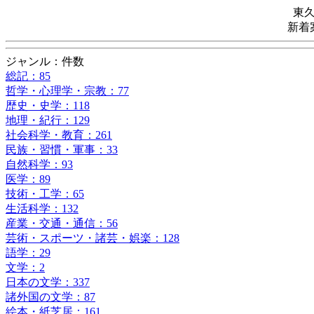
東
新着
ジャンル：件数
総記：85
哲学・心理学・宗教：77
歴史・史学：118
地理・紀行：129
社会科学・教育：261
民族・習慣・軍事：33
自然科学：93
医学：89
技術・工学：65
生活科学：132
産業・交通・通信：56
芸術・スポーツ・諸芸・娯楽：128
語学：29
文学：2
日本の文学：337
諸外国の文学：87
絵本・紙芝居：161