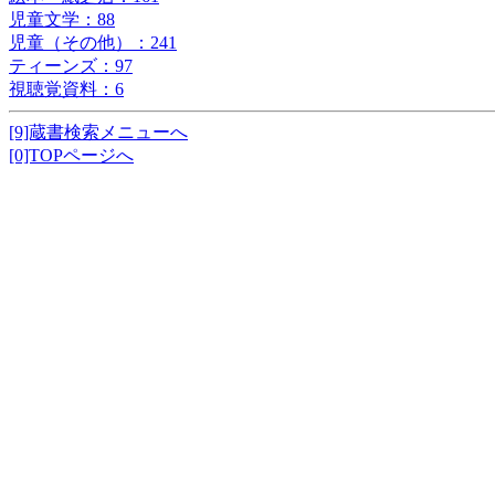
児童文学：88
児童（その他）：241
ティーンズ：97
視聴覚資料：6
[9]蔵書検索メニューへ
[0]TOPページへ