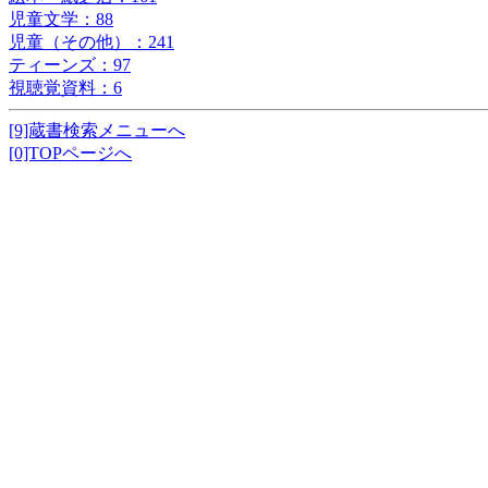
児童文学：88
児童（その他）：241
ティーンズ：97
視聴覚資料：6
[9]蔵書検索メニューへ
[0]TOPページへ