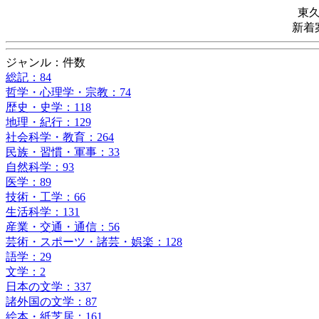
東
新着
ジャンル：件数
総記：84
哲学・心理学・宗教：74
歴史・史学：118
地理・紀行：129
社会科学・教育：264
民族・習慣・軍事：33
自然科学：93
医学：89
技術・工学：66
生活科学：131
産業・交通・通信：56
芸術・スポーツ・諸芸・娯楽：128
語学：29
文学：2
日本の文学：337
諸外国の文学：87
絵本・紙芝居：161