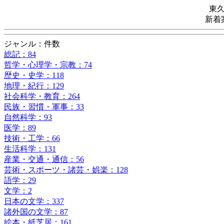
東
新着
ジャンル：件数
総記：84
哲学・心理学・宗教：74
歴史・史学：118
地理・紀行：129
社会科学・教育：264
民族・習慣・軍事：33
自然科学：93
医学：89
技術・工学：66
生活科学：131
産業・交通・通信：56
芸術・スポーツ・諸芸・娯楽：128
語学：29
文学：2
日本の文学：337
諸外国の文学：87
絵本・紙芝居：161