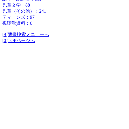
児童文学：88
児童（その他）：241
ティーンズ：97
視聴覚資料：6
[9]蔵書検索メニューへ
[0]TOPページへ