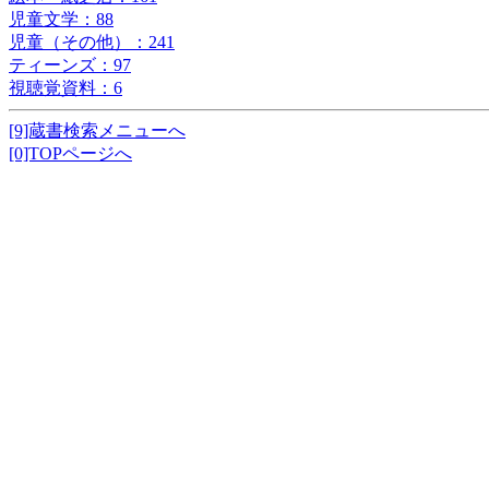
児童文学：88
児童（その他）：241
ティーンズ：97
視聴覚資料：6
[9]蔵書検索メニューへ
[0]TOPページへ