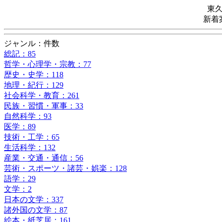
東
新着
ジャンル：件数
総記：85
哲学・心理学・宗教：77
歴史・史学：118
地理・紀行：129
社会科学・教育：261
民族・習慣・軍事：33
自然科学：93
医学：89
技術・工学：65
生活科学：132
産業・交通・通信：56
芸術・スポーツ・諸芸・娯楽：128
語学：29
文学：2
日本の文学：337
諸外国の文学：87
絵本・紙芝居：161