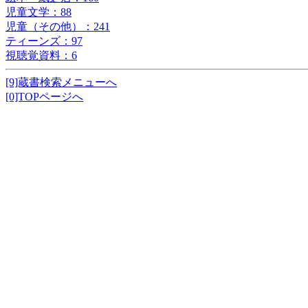
児童文学：88
児童（その他）：241
ティーンズ：97
視聴覚資料：6
[9]蔵書検索メニューへ
[0]TOPページへ