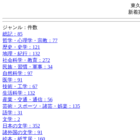
東
新着
ジャンル：件数
総記：85
哲学・心理学・宗教：77
歴史・史学：121
地理・紀行：132
社会科学・教育：272
民族・習慣・軍事：34
自然科学：97
医学：91
技術・工学：67
生活科学：132
産業・交通・通信：56
芸術・スポーツ・諸芸・娯楽：135
語学：31
文学：2
日本の文学：352
諸外国の文学：91
絵本・紙芝居：160