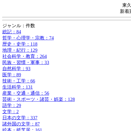
東
新着
ジャンル：件数
総記：84
哲学・心理学・宗教：74
歴史・史学：118
地理・紀行：129
社会科学・教育：264
民族・習慣・軍事：33
自然科学：93
医学：89
技術・工学：66
生活科学：131
産業・交通・通信：56
芸術・スポーツ・諸芸・娯楽：128
語学：29
文学：2
日本の文学：337
諸外国の文学：87
絵本・紙芝居：161