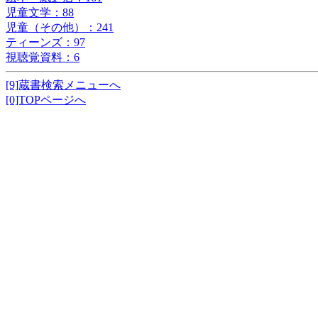
児童文学：88
児童（その他）：241
ティーンズ：97
視聴覚資料：6
[9]蔵書検索メニューへ
[0]TOPページへ