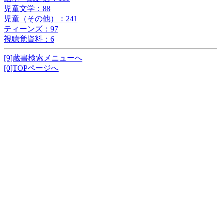
児童文学：88
児童（その他）：241
ティーンズ：97
視聴覚資料：6
[9]蔵書検索メニューへ
[0]TOPページへ