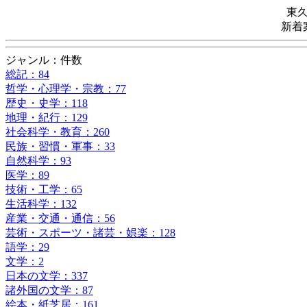
東
新着
ジャンル：件数
総記：84
哲学・心理学・宗教：77
歴史・史学：118
地理・紀行：129
社会科学・教育：260
民族・習慣・軍事：33
自然科学：93
医学：89
技術・工学：65
生活科学：132
産業・交通・通信：56
芸術・スポーツ・諸芸・娯楽：128
語学：29
文学：2
日本の文学：337
諸外国の文学：87
絵本・紙芝居：161