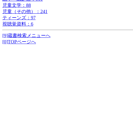
児童文学：88
児童（その他）：241
ティーンズ：97
視聴覚資料：6
[9]蔵書検索メニューへ
[0]TOPページへ