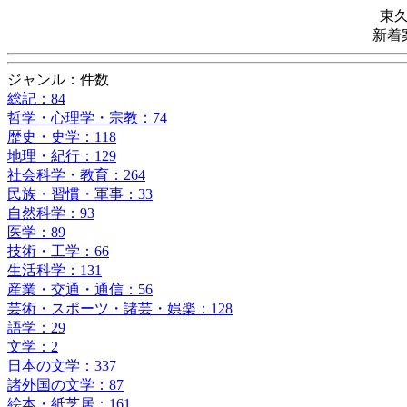
東
新着
ジャンル：件数
総記：84
哲学・心理学・宗教：74
歴史・史学：118
地理・紀行：129
社会科学・教育：264
民族・習慣・軍事：33
自然科学：93
医学：89
技術・工学：66
生活科学：131
産業・交通・通信：56
芸術・スポーツ・諸芸・娯楽：128
語学：29
文学：2
日本の文学：337
諸外国の文学：87
絵本・紙芝居：161