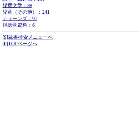
児童文学：88
児童（その他）：241
ティーンズ：97
視聴覚資料：6
[9]蔵書検索メニューへ
[0]TOPページへ