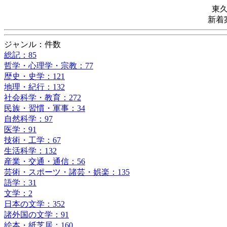
東
新着
ジャンル：件数
総記：85
哲学・心理学・宗教：77
歴史・史学：121
地理・紀行：132
社会科学・教育：272
民族・習慣・軍事：34
自然科学：97
医学：91
技術・工学：67
生活科学：132
産業・交通・通信：56
芸術・スポーツ・諸芸・娯楽：135
語学：31
文学：2
日本の文学：352
諸外国の文学：91
絵本・紙芝居：160