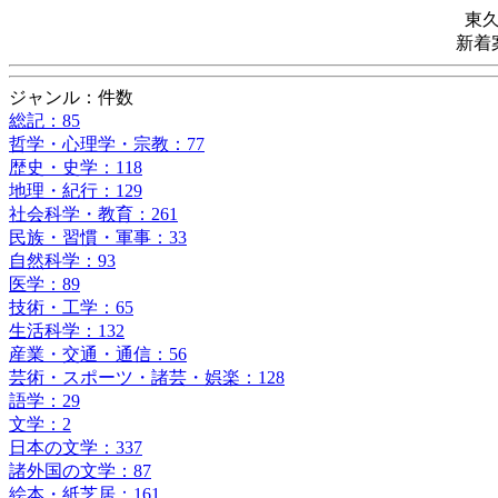
東
新着
ジャンル：件数
総記：85
哲学・心理学・宗教：77
歴史・史学：118
地理・紀行：129
社会科学・教育：261
民族・習慣・軍事：33
自然科学：93
医学：89
技術・工学：65
生活科学：132
産業・交通・通信：56
芸術・スポーツ・諸芸・娯楽：128
語学：29
文学：2
日本の文学：337
諸外国の文学：87
絵本・紙芝居：161