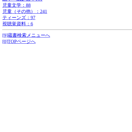
児童文学：88
児童（その他）：241
ティーンズ：97
視聴覚資料：6
[9]蔵書検索メニューへ
[0]TOPページへ