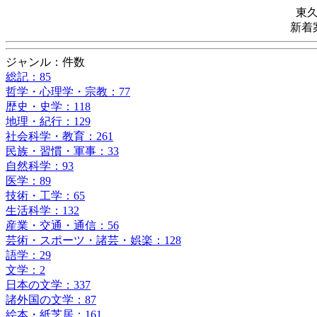
東
新着
ジャンル：件数
総記：85
哲学・心理学・宗教：77
歴史・史学：118
地理・紀行：129
社会科学・教育：261
民族・習慣・軍事：33
自然科学：93
医学：89
技術・工学：65
生活科学：132
産業・交通・通信：56
芸術・スポーツ・諸芸・娯楽：128
語学：29
文学：2
日本の文学：337
諸外国の文学：87
絵本・紙芝居：161