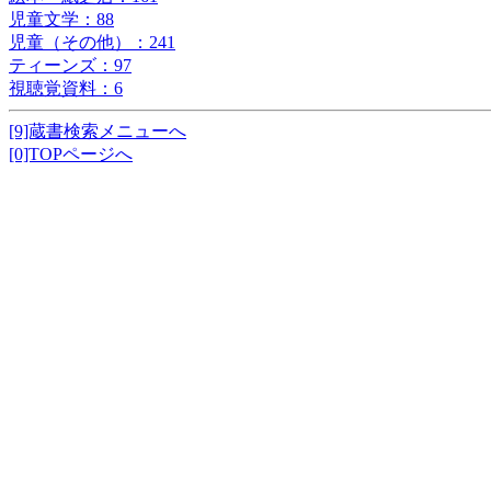
児童文学：88
児童（その他）：241
ティーンズ：97
視聴覚資料：6
[9]蔵書検索メニューへ
[0]TOPページへ