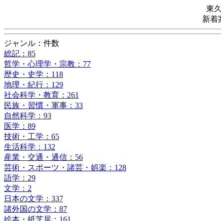
東
新着
ジャンル：件数
総記：85
哲学・心理学・宗教：77
歴史・史学：118
地理・紀行：129
社会科学・教育：261
民族・習慣・軍事：33
自然科学：93
医学：89
技術・工学：65
生活科学：132
産業・交通・通信：56
芸術・スポーツ・諸芸・娯楽：128
語学：29
文学：2
日本の文学：337
諸外国の文学：87
絵本・紙芝居：161