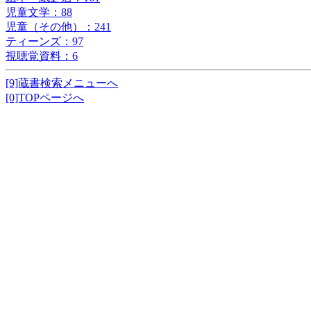
児童文学：88
児童（その他）：241
ティーンズ：97
視聴覚資料：6
[9]蔵書検索メニューへ
[0]TOPページへ