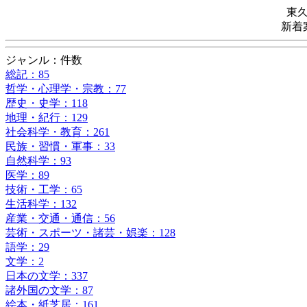
東
新着
ジャンル：件数
総記：85
哲学・心理学・宗教：77
歴史・史学：118
地理・紀行：129
社会科学・教育：261
民族・習慣・軍事：33
自然科学：93
医学：89
技術・工学：65
生活科学：132
産業・交通・通信：56
芸術・スポーツ・諸芸・娯楽：128
語学：29
文学：2
日本の文学：337
諸外国の文学：87
絵本・紙芝居：161