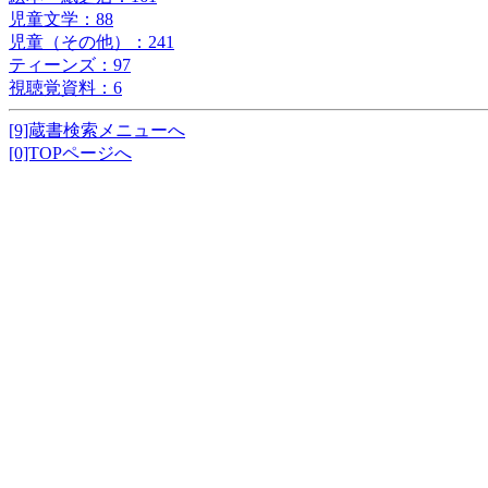
児童文学：88
児童（その他）：241
ティーンズ：97
視聴覚資料：6
[9]蔵書検索メニューへ
[0]TOPページへ