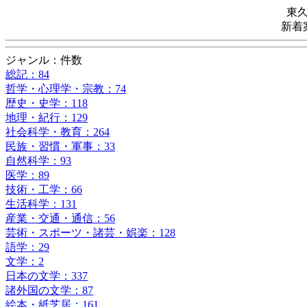
東
新着
ジャンル：件数
総記：84
哲学・心理学・宗教：74
歴史・史学：118
地理・紀行：129
社会科学・教育：264
民族・習慣・軍事：33
自然科学：93
医学：89
技術・工学：66
生活科学：131
産業・交通・通信：56
芸術・スポーツ・諸芸・娯楽：128
語学：29
文学：2
日本の文学：337
諸外国の文学：87
絵本・紙芝居：161