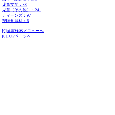
児童文学：88
児童（その他）：241
ティーンズ：97
視聴覚資料：6
[9]蔵書検索メニューへ
[0]TOPページへ