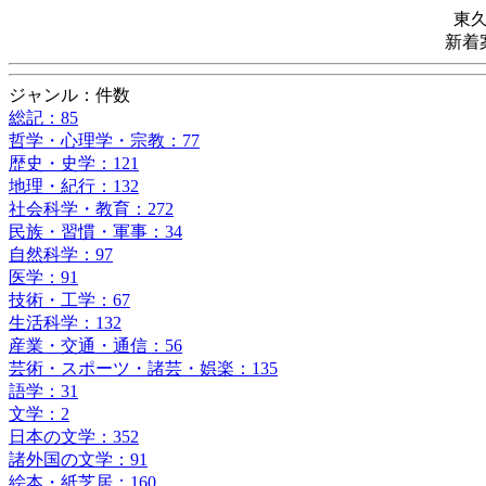
東
新着
ジャンル：件数
総記：85
哲学・心理学・宗教：77
歴史・史学：121
地理・紀行：132
社会科学・教育：272
民族・習慣・軍事：34
自然科学：97
医学：91
技術・工学：67
生活科学：132
産業・交通・通信：56
芸術・スポーツ・諸芸・娯楽：135
語学：31
文学：2
日本の文学：352
諸外国の文学：91
絵本・紙芝居：160