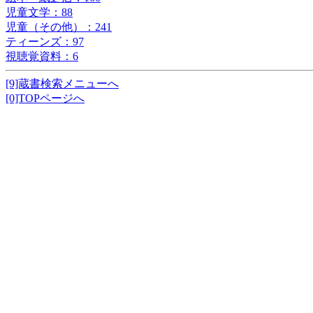
児童文学：88
児童（その他）：241
ティーンズ：97
視聴覚資料：6
[9]蔵書検索メニューへ
[0]TOPページへ