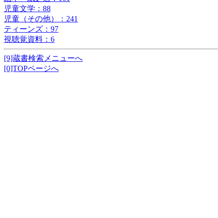
児童文学：88
児童（その他）：241
ティーンズ：97
視聴覚資料：6
[9]蔵書検索メニューへ
[0]TOPページへ