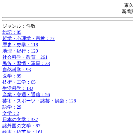
東
新着
ジャンル：件数
総記：85
哲学・心理学・宗教：77
歴史・史学：118
地理・紀行：129
社会科学・教育：261
民族・習慣・軍事：33
自然科学：93
医学：89
技術・工学：65
生活科学：132
産業・交通・通信：56
芸術・スポーツ・諸芸・娯楽：128
語学：29
文学：2
日本の文学：337
諸外国の文学：87
絵本・紙芝居：161