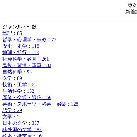
東
新着
ジャンル：件数
総記：85
哲学・心理学・宗教：77
歴史・史学：118
地理・紀行：129
社会科学・教育：261
民族・習慣・軍事：33
自然科学：93
医学：89
技術・工学：65
生活科学：132
産業・交通・通信：56
芸術・スポーツ・諸芸・娯楽：128
語学：29
文学：2
日本の文学：337
諸外国の文学：87
絵本・紙芝居：161