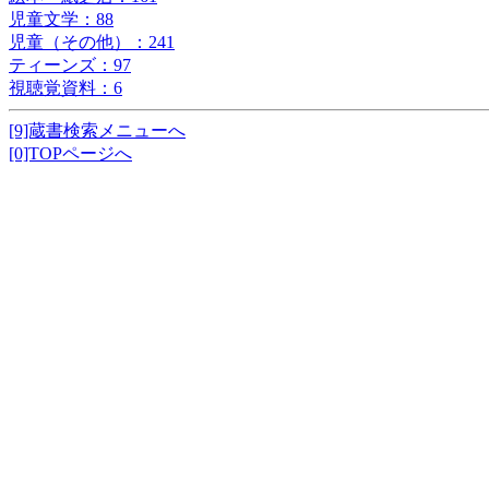
児童文学：88
児童（その他）：241
ティーンズ：97
視聴覚資料：6
[9]蔵書検索メニューへ
[0]TOPページへ