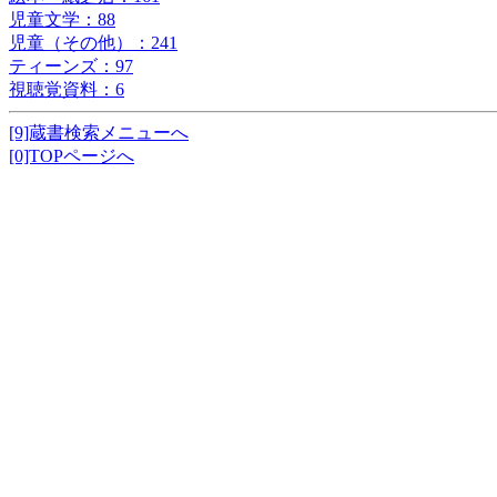
児童文学：88
児童（その他）：241
ティーンズ：97
視聴覚資料：6
[9]蔵書検索メニューへ
[0]TOPページへ