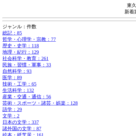
東
新着
ジャンル：件数
総記：85
哲学・心理学・宗教：77
歴史・史学：118
地理・紀行：129
社会科学・教育：261
民族・習慣・軍事：33
自然科学：93
医学：89
技術・工学：65
生活科学：132
産業・交通・通信：56
芸術・スポーツ・諸芸・娯楽：128
語学：29
文学：2
日本の文学：337
諸外国の文学：87
絵本・紙芝居：161