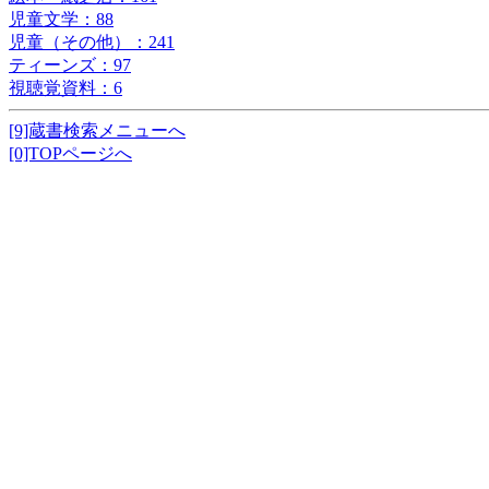
児童文学：88
児童（その他）：241
ティーンズ：97
視聴覚資料：6
[9]蔵書検索メニューへ
[0]TOPページへ