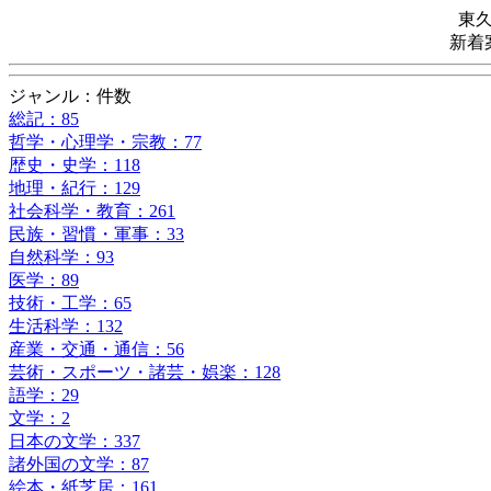
東
新着
ジャンル：件数
総記：85
哲学・心理学・宗教：77
歴史・史学：118
地理・紀行：129
社会科学・教育：261
民族・習慣・軍事：33
自然科学：93
医学：89
技術・工学：65
生活科学：132
産業・交通・通信：56
芸術・スポーツ・諸芸・娯楽：128
語学：29
文学：2
日本の文学：337
諸外国の文学：87
絵本・紙芝居：161