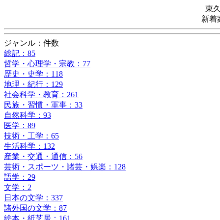
東
新着
ジャンル：件数
総記：85
哲学・心理学・宗教：77
歴史・史学：118
地理・紀行：129
社会科学・教育：261
民族・習慣・軍事：33
自然科学：93
医学：89
技術・工学：65
生活科学：132
産業・交通・通信：56
芸術・スポーツ・諸芸・娯楽：128
語学：29
文学：2
日本の文学：337
諸外国の文学：87
絵本・紙芝居：161