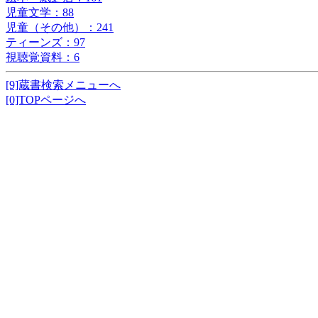
児童文学：88
児童（その他）：241
ティーンズ：97
視聴覚資料：6
[9]蔵書検索メニューへ
[0]TOPページへ