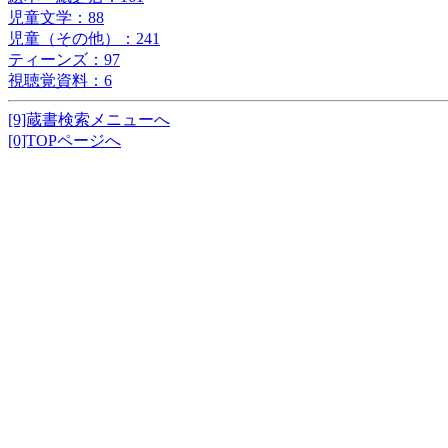
児童文学：88
児童（その他）：241
ティーンズ：97
視聴覚資料：6
[9]蔵書検索メニューへ
[0]TOPページへ