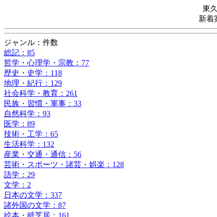
東
新着
ジャンル：件数
総記：85
哲学・心理学・宗教：77
歴史・史学：118
地理・紀行：129
社会科学・教育：261
民族・習慣・軍事：33
自然科学：93
医学：89
技術・工学：65
生活科学：132
産業・交通・通信：56
芸術・スポーツ・諸芸・娯楽：128
語学：29
文学：2
日本の文学：337
諸外国の文学：87
絵本・紙芝居：161