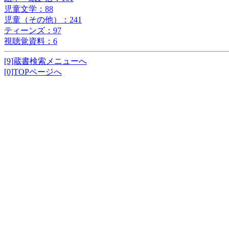
児童文学：88
児童（その他）：241
ティーンズ：97
視聴覚資料：6
[9]蔵書検索メニューへ
[0]TOPページへ