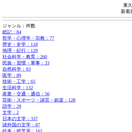
東
新着
ジャンル：件数
総記：84
哲学・心理学・宗教：77
歴史・史学：118
地理・紀行：129
社会科学・教育：260
民族・習慣・軍事：33
自然科学：93
医学：89
技術・工学：65
生活科学：132
産業・交通・通信：56
芸術・スポーツ・諸芸・娯楽：128
語学：29
文学：2
日本の文学：337
諸外国の文学：87
絵本・紙芝居：161