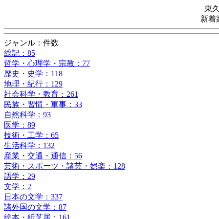
東
新着
ジャンル：件数
総記：85
哲学・心理学・宗教：77
歴史・史学：118
地理・紀行：129
社会科学・教育：261
民族・習慣・軍事：33
自然科学：93
医学：89
技術・工学：65
生活科学：132
産業・交通・通信：56
芸術・スポーツ・諸芸・娯楽：128
語学：29
文学：2
日本の文学：337
諸外国の文学：87
絵本・紙芝居：161