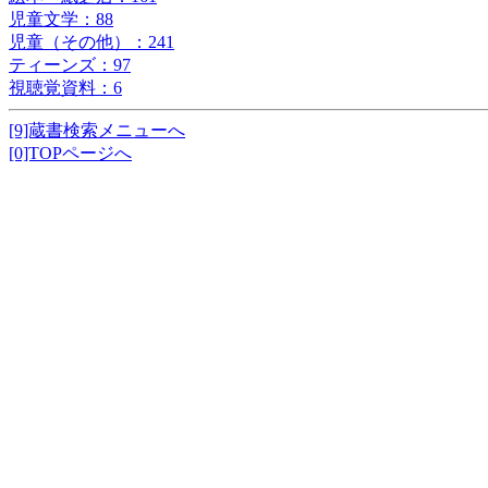
児童文学：88
児童（その他）：241
ティーンズ：97
視聴覚資料：6
[9]蔵書検索メニューへ
[0]TOPページへ