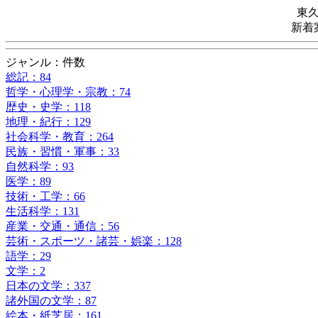
東
新着
ジャンル：件数
総記：84
哲学・心理学・宗教：74
歴史・史学：118
地理・紀行：129
社会科学・教育：264
民族・習慣・軍事：33
自然科学：93
医学：89
技術・工学：66
生活科学：131
産業・交通・通信：56
芸術・スポーツ・諸芸・娯楽：128
語学：29
文学：2
日本の文学：337
諸外国の文学：87
絵本・紙芝居：161