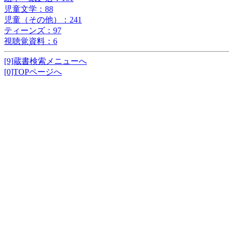
児童文学：88
児童（その他）：241
ティーンズ：97
視聴覚資料：6
[9]蔵書検索メニューへ
[0]TOPページへ