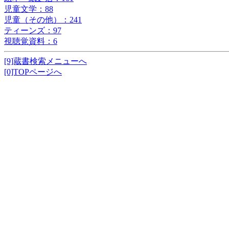
児童文学：88
児童（その他）：241
ティーンズ：97
視聴覚資料：6
[9]蔵書検索メニューへ
[0]TOPページへ