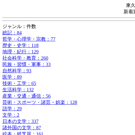
東
新着
ジャンル：件数
総記：84
哲学・心理学・宗教：77
歴史・史学：118
地理・紀行：129
社会科学・教育：260
民族・習慣・軍事：33
自然科学：93
医学：89
技術・工学：65
生活科学：132
産業・交通・通信：56
芸術・スポーツ・諸芸・娯楽：128
語学：29
文学：2
日本の文学：337
諸外国の文学：87
絵本・紙芝居：161