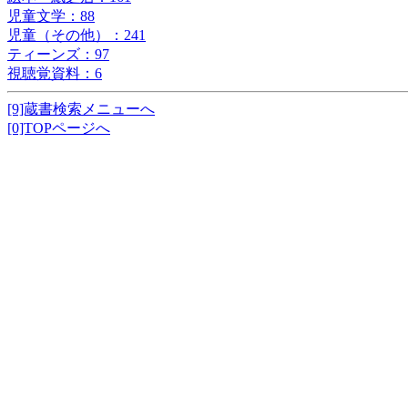
児童文学：88
児童（その他）：241
ティーンズ：97
視聴覚資料：6
[9]蔵書検索メニューへ
[0]TOPページへ