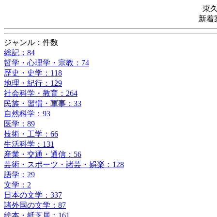
東
新着
ジャンル：件数
総記：84
哲学・心理学・宗教：74
歴史・史学：118
地理・紀行：129
社会科学・教育：264
民族・習慣・軍事：33
自然科学：93
医学：89
技術・工学：66
生活科学：131
産業・交通・通信：56
芸術・スポーツ・諸芸・娯楽：128
語学：29
文学：2
日本の文学：337
諸外国の文学：87
絵本・紙芝居：161