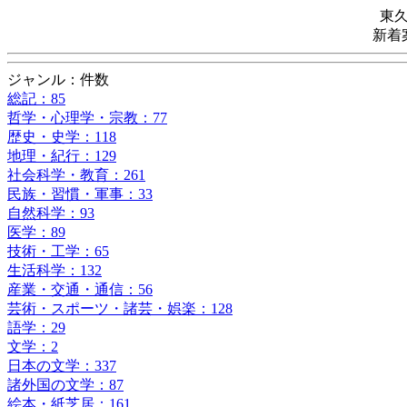
東
新着
ジャンル：件数
総記：85
哲学・心理学・宗教：77
歴史・史学：118
地理・紀行：129
社会科学・教育：261
民族・習慣・軍事：33
自然科学：93
医学：89
技術・工学：65
生活科学：132
産業・交通・通信：56
芸術・スポーツ・諸芸・娯楽：128
語学：29
文学：2
日本の文学：337
諸外国の文学：87
絵本・紙芝居：161