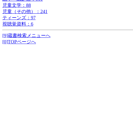
児童文学：88
児童（その他）：241
ティーンズ：97
視聴覚資料：6
[9]蔵書検索メニューへ
[0]TOPページへ