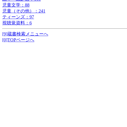
児童文学：88
児童（その他）：241
ティーンズ：97
視聴覚資料：6
[9]蔵書検索メニューへ
[0]TOPページへ