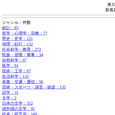
東
新着
ジャンル：件数
総記：85
哲学・心理学・宗教：77
歴史・史学：121
地理・紀行：132
社会科学・教育：272
民族・習慣・軍事：34
自然科学：97
医学：91
技術・工学：67
生活科学：132
産業・交通・通信：56
芸術・スポーツ・諸芸・娯楽：135
語学：31
文学：2
日本の文学：352
諸外国の文学：91
絵本・紙芝居：160