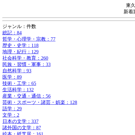
東
新着
ジャンル：件数
総記：84
哲学・心理学・宗教：77
歴史・史学：118
地理・紀行：129
社会科学・教育：260
民族・習慣・軍事：33
自然科学：93
医学：89
技術・工学：65
生活科学：132
産業・交通・通信：56
芸術・スポーツ・諸芸・娯楽：128
語学：29
文学：2
日本の文学：337
諸外国の文学：87
絵本・紙芝居：161