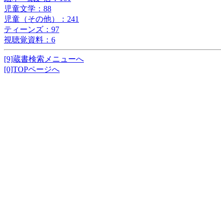
児童文学：88
児童（その他）：241
ティーンズ：97
視聴覚資料：6
[9]蔵書検索メニューへ
[0]TOPページへ