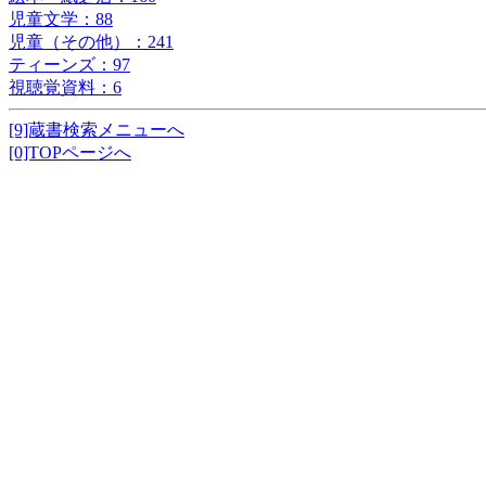
児童文学：88
児童（その他）：241
ティーンズ：97
視聴覚資料：6
[9]蔵書検索メニューへ
[0]TOPページへ