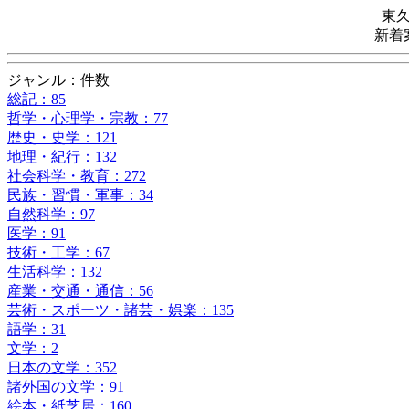
東
新着
ジャンル：件数
総記：85
哲学・心理学・宗教：77
歴史・史学：121
地理・紀行：132
社会科学・教育：272
民族・習慣・軍事：34
自然科学：97
医学：91
技術・工学：67
生活科学：132
産業・交通・通信：56
芸術・スポーツ・諸芸・娯楽：135
語学：31
文学：2
日本の文学：352
諸外国の文学：91
絵本・紙芝居：160