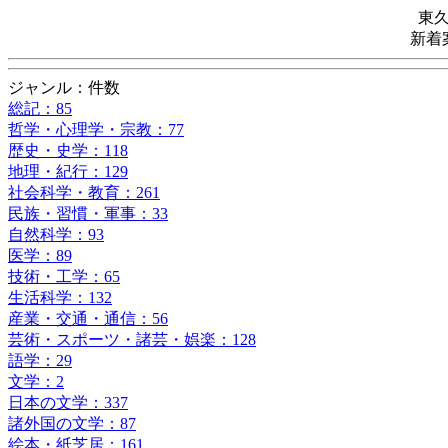
東
新着
ジャンル：件数
総記：85
哲学・心理学・宗教：77
歴史・史学：118
地理・紀行：129
社会科学・教育：261
民族・習慣・軍事：33
自然科学：93
医学：89
技術・工学：65
生活科学：132
産業・交通・通信：56
芸術・スポーツ・諸芸・娯楽：128
語学：29
文学：2
日本の文学：337
諸外国の文学：87
絵本・紙芝居：161