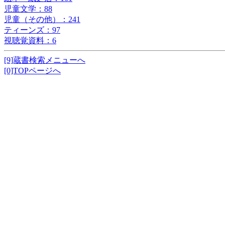
児童文学：88
児童（その他）：241
ティーンズ：97
視聴覚資料：6
[9]蔵書検索メニューへ
[0]TOPページへ