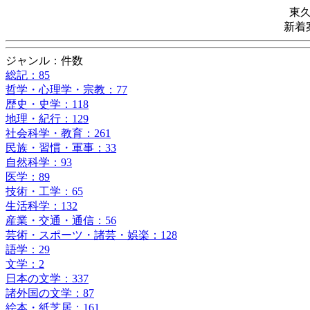
東
新着
ジャンル：件数
総記：85
哲学・心理学・宗教：77
歴史・史学：118
地理・紀行：129
社会科学・教育：261
民族・習慣・軍事：33
自然科学：93
医学：89
技術・工学：65
生活科学：132
産業・交通・通信：56
芸術・スポーツ・諸芸・娯楽：128
語学：29
文学：2
日本の文学：337
諸外国の文学：87
絵本・紙芝居：161