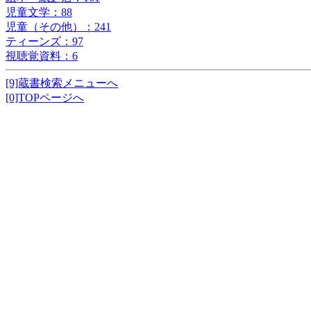
児童文学：88
児童（その他）：241
ティーンズ：97
視聴覚資料：6
[9]蔵書検索メニューへ
[0]TOPページへ