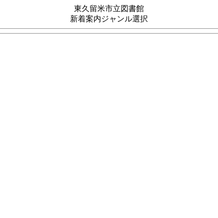
東久留米市立図書館
新着案内ジャンル選択