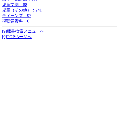
児童文学：88
児童（その他）：241
ティーンズ：97
視聴覚資料：6
[9]蔵書検索メニューへ
[0]TOPページへ