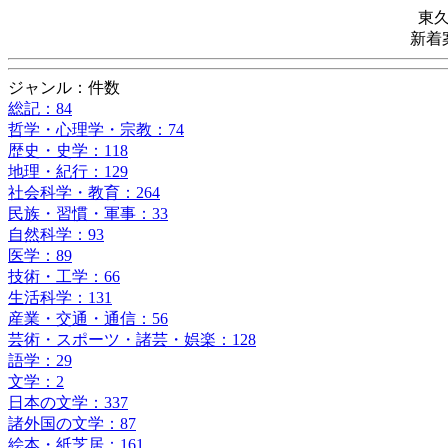
東
新着
ジャンル：件数
総記：84
哲学・心理学・宗教：74
歴史・史学：118
地理・紀行：129
社会科学・教育：264
民族・習慣・軍事：33
自然科学：93
医学：89
技術・工学：66
生活科学：131
産業・交通・通信：56
芸術・スポーツ・諸芸・娯楽：128
語学：29
文学：2
日本の文学：337
諸外国の文学：87
絵本・紙芝居：161