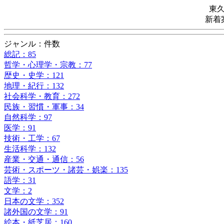
東
新着
ジャンル：件数
総記：85
哲学・心理学・宗教：77
歴史・史学：121
地理・紀行：132
社会科学・教育：272
民族・習慣・軍事：34
自然科学：97
医学：91
技術・工学：67
生活科学：132
産業・交通・通信：56
芸術・スポーツ・諸芸・娯楽：135
語学：31
文学：2
日本の文学：352
諸外国の文学：91
絵本・紙芝居：160