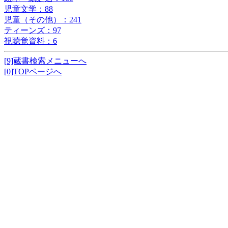
児童文学：88
児童（その他）：241
ティーンズ：97
視聴覚資料：6
[9]蔵書検索メニューへ
[0]TOPページへ