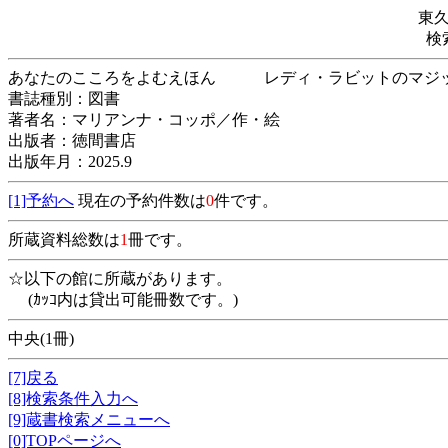
東
検
あなたのこころをよむえほん レディ・ラビッ
書誌種別：図書
著者名：マリアンナ・コッポ／作・絵
出版者：徳間書店
出版年月：2025.9
[1]予約へ
現在の予約件数は
0
件です。
所蔵資料総数は
1
冊です。
☆以下の館に所蔵があります。
(ｶｯｺ内は貸出可能冊数です。)
中央(1冊)
[7]戻る
[8]検索条件入力へ
[9]蔵書検索メニューへ
[0]TOPページへ