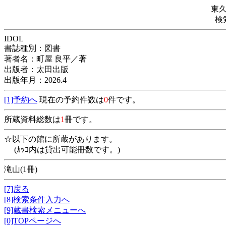
東
検
IDOL
書誌種別：図書
著者名：町屋 良平／著
出版者：太田出版
出版年月：2026.4
[1]予約へ
現在の予約件数は
0
件です。
所蔵資料総数は
1
冊です。
☆以下の館に所蔵があります。
(ｶｯｺ内は貸出可能冊数です。)
滝山(1冊)
[7]戻る
[8]検索条件入力へ
[9]蔵書検索メニューへ
[0]TOPページへ