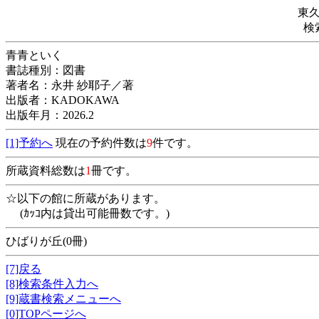
東
検
青青といく
書誌種別：図書
著者名：永井 紗耶子／著
出版者：KADOKAWA
出版年月：2026.2
[1]予約へ
現在の予約件数は
9
件です。
所蔵資料総数は
1
冊です。
☆以下の館に所蔵があります。
(ｶｯｺ内は貸出可能冊数です。)
ひばりが丘(0冊)
[7]戻る
[8]検索条件入力へ
[9]蔵書検索メニューへ
[0]TOPページへ