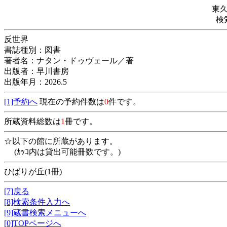
東
検
反世界
書誌種別：図書
著者名：ナタン・ドゥヴェール／著
出版者：早川書房
出版年月：2026.5
[1]予約へ
現在の予約件数は
0
件です。
所蔵資料総数は
1
冊です。
☆以下の館に所蔵があります。
(ｶｯｺ内は貸出可能冊数です。)
ひばりが丘(1冊)
[7]戻る
[8]検索条件入力へ
[9]蔵書検索メニューへ
[0]TOPページへ