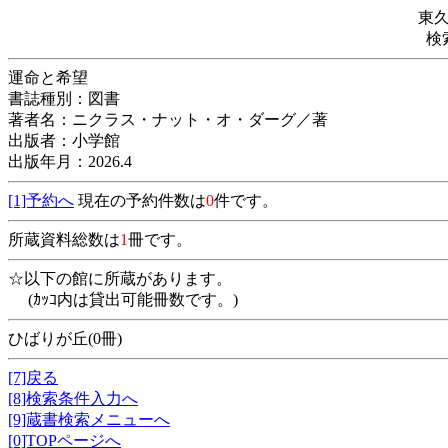
東
検
運命と希望
書誌種別：図書
著者名：ニクラス・ナット・オ・ダーグ／著
出版者：小学館
出版年月：2026.4
[1]予約へ
現在の予約件数は
0
件です。
所蔵資料総数は
1
冊です。
☆以下の館に所蔵があります。
(ｶｯｺ内は貸出可能冊数です。)
ひばりが丘(0冊)
[7]戻る
[8]検索条件入力へ
[9]蔵書検索メニューへ
[0]TOPページへ