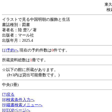
東
検
イラストで見る中国明朝の服飾と生活
書誌種別：図書
著者名：陸 楚?／著
出版者：マール社
出版年月：2025.4
[1]予約へ
現在の予約件数は
0
件です。
所蔵資料総数は
1
冊です。
☆以下の館に所蔵があります。
(ｶｯｺ内は貸出可能冊数です。)
中央(1冊)
[7]戻る
[8]検索条件入力へ
[9]蔵書検索メニューへ
[0]TOPページへ