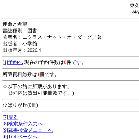
東
検
運命と希望
書誌種別：図書
著者名：ニクラス・ナット・オ・ダーグ／著
出版者：小学館
出版年月：2026.4
[1]予約へ
現在の予約件数は
0
件です。
所蔵資料総数は
1
冊です。
☆以下の館に所蔵があります。
(ｶｯｺ内は貸出可能冊数です。)
ひばりが丘(0冊)
[7]戻る
[8]検索条件入力へ
[9]蔵書検索メニューへ
[0]TOPページへ