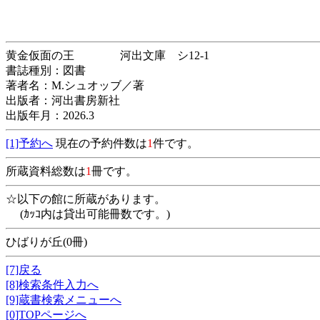
黄金仮面の王 河出文庫 シ12-1
書誌種別：図書
著者名：M.シュオッブ／著
出版者：河出書房新社
出版年月：2026.3
[1]予約へ
現在の予約件数は
1
件です。
所蔵資料総数は
1
冊です。
☆以下の館に所蔵があります。
(ｶｯｺ内は貸出可能冊数です。)
ひばりが丘(0冊)
[7]戻る
[8]検索条件入力へ
[9]蔵書検索メニューへ
[0]TOPページへ