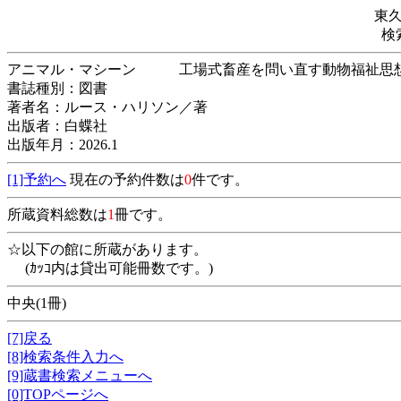
東
検
アニマル・マシーン 工場式畜産を問い直す
書誌種別：図書
著者名：ルース・ハリソン／著
出版者：白蝶社
出版年月：2026.1
[1]予約へ
現在の予約件数は
0
件です。
所蔵資料総数は
1
冊です。
☆以下の館に所蔵があります。
(ｶｯｺ内は貸出可能冊数です。)
中央(1冊)
[7]戻る
[8]検索条件入力へ
[9]蔵書検索メニューへ
[0]TOPページへ