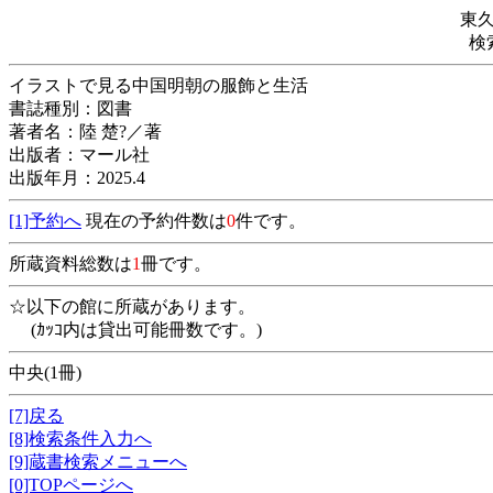
東
検
イラストで見る中国明朝の服飾と生活
書誌種別：図書
著者名：陸 楚?／著
出版者：マール社
出版年月：2025.4
[1]予約へ
現在の予約件数は
0
件です。
所蔵資料総数は
1
冊です。
☆以下の館に所蔵があります。
(ｶｯｺ内は貸出可能冊数です。)
中央(1冊)
[7]戻る
[8]検索条件入力へ
[9]蔵書検索メニューへ
[0]TOPページへ