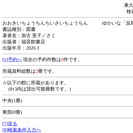
東
検
おおきいちょうちんちいさいちょうちん ゆかい
書誌種別：図書
著者名：加古 里子／さく
出版者：福音館書店
出版年月：2026.3
[1]予約へ
現在の予約件数は
0
件です。
所蔵資料総数は
2
冊です。
☆以下の館に所蔵があります。
(ｶｯｺ内は貸出可能冊数です。)
中央(1冊)
東部(0冊)
[7]戻る
[8]検索条件入力へ