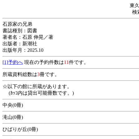
東
検
石原家の兄弟
書誌種別：図書
著者名：石原 伸晃／著
出版者：新潮社
出版年月：2025.10
[1]予約へ
現在の予約件数は
11
件です。
所蔵資料総数は
3
冊です。
☆以下の館に所蔵があります。
(ｶｯｺ内は貸出可能冊数です。)
中央(0冊)
滝山(0冊)
ひばりが丘(0冊)