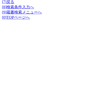
[7]戻る
[8]検索条件入力へ
[9]蔵書検索メニューへ
[0]TOPページへ