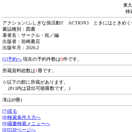
東
検
アクション!ふしぎな係活動!! ACTION3 と
書誌種別：図書
著者名：サークル・拓／編
出版者：岩崎書店
出版年月：2026.2
[1]予約へ
現在の予約件数は
0
件です。
所蔵資料総数は
1
冊です。
☆以下の館に所蔵があります。
(ｶｯｺ内は貸出可能冊数です。)
滝山(0冊)
[7]戻る
[8]検索条件入力へ
[9]蔵書検索メニューへ
[0]TOPページへ