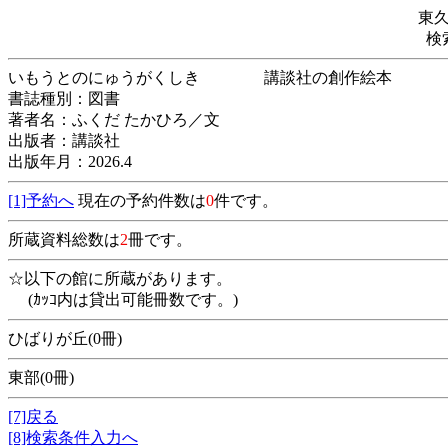
東
検
いもうとのにゅうがくしき 講談社の創作
書誌種別：図書
著者名：ふくだ たかひろ／文
出版者：講談社
出版年月：2026.4
[1]予約へ
現在の予約件数は
0
件です。
所蔵資料総数は
2
冊です。
☆以下の館に所蔵があります。
(ｶｯｺ内は貸出可能冊数です。)
ひばりが丘(0冊)
東部(0冊)
[7]戻る
[8]検索条件入力へ