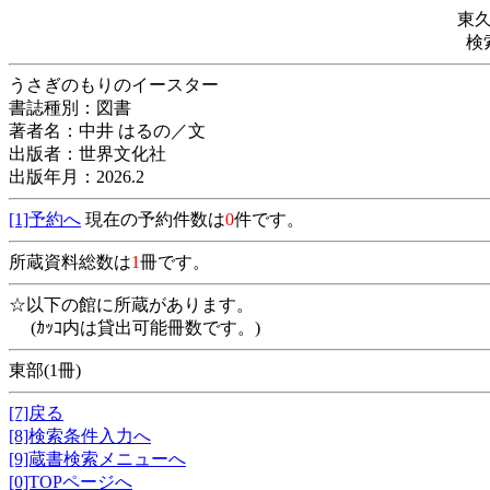
東
検
うさぎのもりのイースター
書誌種別：図書
著者名：中井 はるの／文
出版者：世界文化社
出版年月：2026.2
[1]予約へ
現在の予約件数は
0
件です。
所蔵資料総数は
1
冊です。
☆以下の館に所蔵があります。
(ｶｯｺ内は貸出可能冊数です。)
東部(1冊)
[7]戻る
[8]検索条件入力へ
[9]蔵書検索メニューへ
[0]TOPページへ